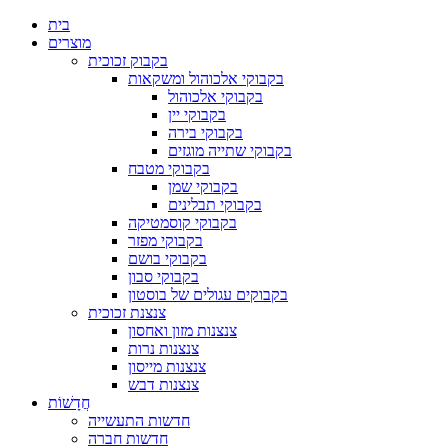
בית
מוצרים
בקבוק זכוכית
בקבוקי אלכוהול ומשקאות
בקבוקי אלכוהול
בקבוקי יין
בקבוקי בירה
בקבוקי שתייה מוגזים
בקבוקי מטבח
בקבוקי שמן
בקבוקי תבלינים
בקבוקי קוסמטיקה
בקבוקי מפזר
בקבוקי בושם
בקבוקי סבון
בקבוקים עגולים של בוסטון
צנצנת זכוכית
צנצנות מזון ואחסון
צנצנות נרות
צנצנות מייסון
צנצנות דבש
חֲדָשׁוֹת
חדשות התעשייה
חדשות חברה