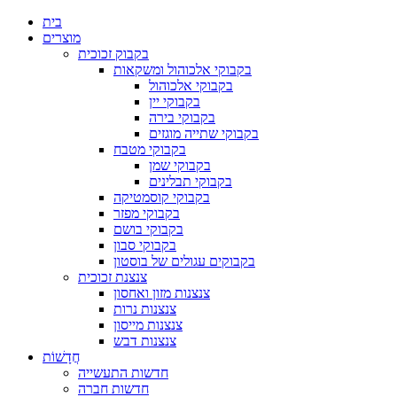
בית
מוצרים
בקבוק זכוכית
בקבוקי אלכוהול ומשקאות
בקבוקי אלכוהול
בקבוקי יין
בקבוקי בירה
בקבוקי שתייה מוגזים
בקבוקי מטבח
בקבוקי שמן
בקבוקי תבלינים
בקבוקי קוסמטיקה
בקבוקי מפזר
בקבוקי בושם
בקבוקי סבון
בקבוקים עגולים של בוסטון
צנצנת זכוכית
צנצנות מזון ואחסון
צנצנות נרות
צנצנות מייסון
צנצנות דבש
חֲדָשׁוֹת
חדשות התעשייה
חדשות חברה